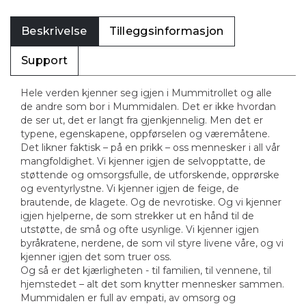
Beskrivelse
Tilleggsinformasjon
Support
Hele verden kjenner seg igjen i Mummitrollet og alle
de andre som bor i Mummidalen. Det er ikke hvordan
de ser ut, det er langt fra gjenkjennelig. Men det er
typene, egenskapene, oppførselen og væremåtene.
Det likner faktisk – på en prikk – oss mennesker i all vår
mangfoldighet. Vi kjenner igjen de selvopptatte, de
støttende og omsorgsfulle, de utforskende, opprørske
og eventyrlystne. Vi kjenner igjen de feige, de
brautende, de klagete. Og de nevrotiske. Og vi kjenner
igjen hjelperne, de som strekker ut en hånd til de
utstøtte, de små og ofte usynlige. Vi kjenner igjen
byråkratene, nerdene, de som vil styre livene våre, og vi
kjenner igjen det som truer oss.
Og så er det kjærligheten - til familien, til vennene, til
hjemstedet – alt det som knytter mennesker sammen.
Mummidalen er full av empati, av omsorg og