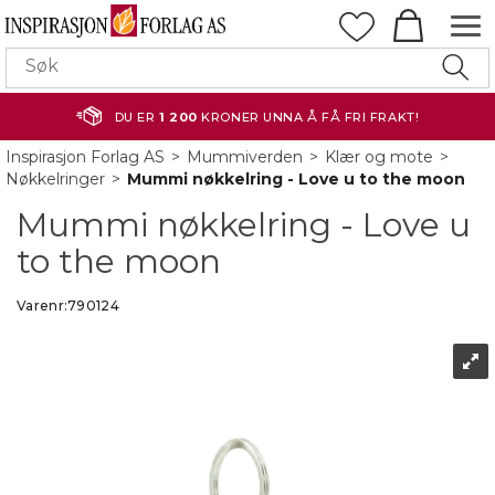
DU ER
1 200
KRONER UNNA Å FÅ FRI FRAKT!
Inspirasjon Forlag AS
>
Mummiverden
>
Klær og mote
>
Nøkkelringer
>
Mummi nøkkelring - Love u to the moon
Mummi nøkkelring - Love u
to the moon
Varenr:
790124