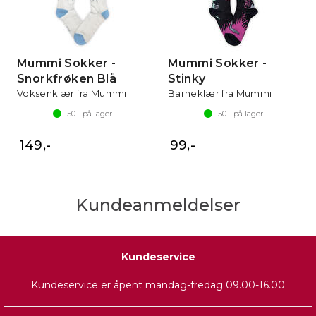
Mummi Sokker -
Mummi Sokker -
Snorkfrøken Blå
Stinky
Voksenklær fra Mummi
Barneklær fra Mummi
50+
på lager
50+
på lager
149,-
99,-
Kundeanmeldelser
Kundeservice
Kundeservice er åpent mandag-fredag 09.00-16.00