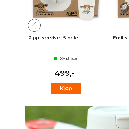
Pippi servise- 5 deler
Emil s
50+
på lager
499,-
Kjøp