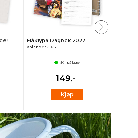
nder
Flåklypa Dagbok 2027
Mummi A
Kalender 2027
2027
Kalender 
50+
på lager
149,-
Kjøp