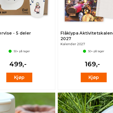
ervise - 5 deler
Flåklypa Aktivitetskale
2027
Kalender 2027
50+
på lager
50+
på lager
499,-
169,-
Kjøp
Kjøp