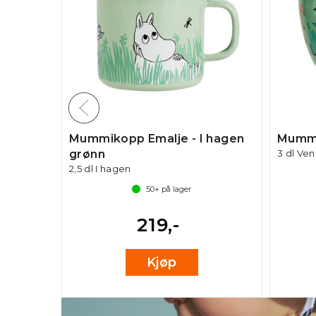
n
Mummikopp Emalje - I hagen
Mummi
grønn
3 dl Ve
2,5 dl I hagen
50+
på lager
219,-
Kjøp