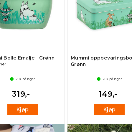
 Bolle Emalje - Grønn
Mummi oppbevaringsbo
nner
Grønn
20+
på lager
20+
på lager
319,-
149,-
Kjøp
Kjøp