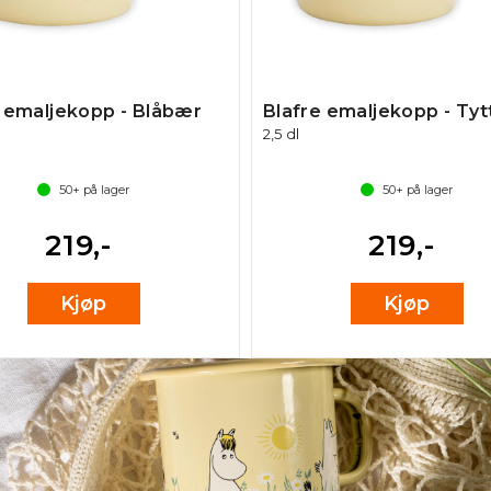
e emaljekopp - Blåbær
Blafre emaljekopp - Ty
2,5 dl
50+
på lager
50+
på lager
219,-
219,-
Kjøp
Kjøp