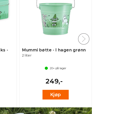
ks -
Mummi bøtte - I hagen grønn
Mummiko
2 liter
rosa
2,5 dl I h
20+
på lager
249,-
Kjøp