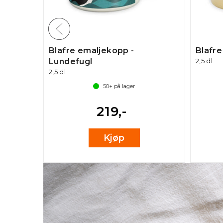
ård
Blafre emaljekopp -
Blafr
Lundefugl
2,5 dl
2,5 dl
6
50+
på lager
219,-
Kjøp