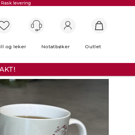
Rask levering
Logg inn
ill og leker
Notatbøker
Outlet
AKT!