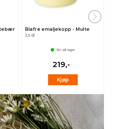
ttebær
Blafre emaljekopp - Multe
2,5 dl
50+
på lager
219,-
Kjøp