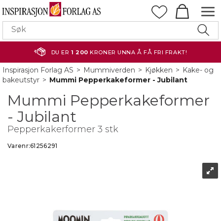
DU ER
1 200
KRONER UNNA Å FÅ FRI FRAKT!
Inspirasjon Forlag AS
>
Mummiverden
>
Kjøkken
>
Kake- og
bakeutstyr
>
Mummi Pepperkakeformer - Jubilant
Mummi Pepperkakeformer
- Jubilant
Pepperkakerformer 3 stk
Varenr:
61256291