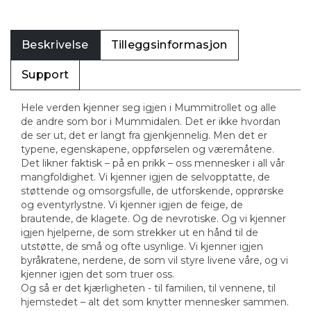
Beskrivelse
Tilleggsinformasjon
Support
Hele verden kjenner seg igjen i Mummitrollet og alle
de andre som bor i Mummidalen. Det er ikke hvordan
de ser ut, det er langt fra gjenkjennelig. Men det er
typene, egenskapene, oppførselen og væremåtene.
Det likner faktisk – på en prikk – oss mennesker i all vår
mangfoldighet. Vi kjenner igjen de selvopptatte, de
støttende og omsorgsfulle, de utforskende, opprørske
og eventyrlystne. Vi kjenner igjen de feige, de
brautende, de klagete. Og de nevrotiske. Og vi kjenner
igjen hjelperne, de som strekker ut en hånd til de
utstøtte, de små og ofte usynlige. Vi kjenner igjen
byråkratene, nerdene, de som vil styre livene våre, og vi
kjenner igjen det som truer oss.
Og så er det kjærligheten - til familien, til vennene, til
hjemstedet – alt det som knytter mennesker sammen.