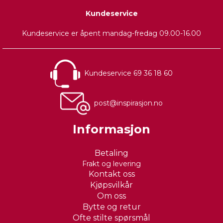
Mummi
Mummi Kakeboks -
Kaffefilterboks - Vår
Kundeservice
Vår kastanje
kastanje
Vår kastanje
Kundeservice er åpent mandag-fredag 09.00-16.00
Vår kastanje
50+
på lager
50+
på lager
329,-
279,-
165,-
140,-
Kundeservice 69 36 18 60
post@inspirasjon.no
Informasjon
Betaling
Frakt og levering
Kontakt oss
Kjøpsvilkår
Om oss
Bytte og retur
Ofte stilte spørsmål