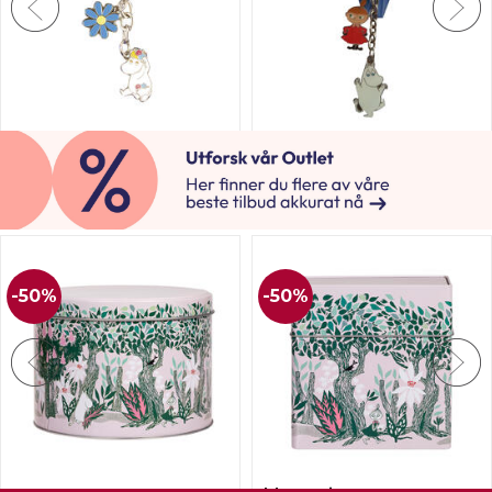
Mummi henger til bag
Mummi Nøkkelring -
- Snorkfrøken
Mummitrollet
Mummi
Mummi
6
på lager
Forventet
14.08.2026
189,-
189,-
50%
50%