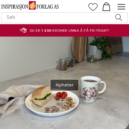
DU ER
1 200
KRONER UNNA Å FÅ FRI FRAKT!
Nyheter