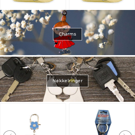
Blafre barnesekk -
Blafre barnesekk - 6L
8,5L lys gul
lys gul
3-5 år
1-3 år
Charms
50+
på lager
Forventet
18.09.2026
629,-
529,-
Nøkkelringer