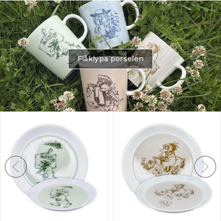
Blafre emaljekopp -
Blafre emaljekopp -
Tyttebær
Multe
2,5 dl
2,5 dl
50+
på lager
50+
på lager
Flåklypa porselen
219,-
219,-