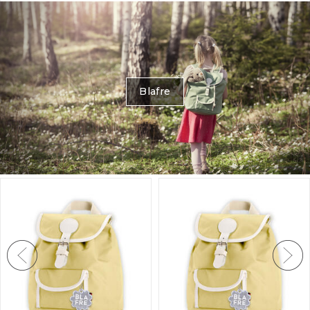
Flåklypa asjett - Solan
Flåklypa asjett - Solan
i Italia
spiller poker
20cm
20cm
50+
på lager
50+
på lager
249,-
249,-
Blafre