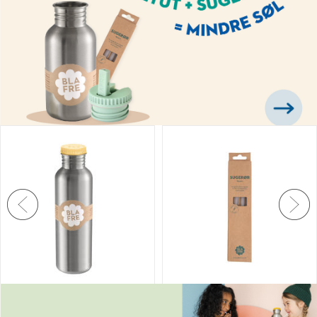
Blafre stålflaske - Lys
Blafre sugerør til
gul
vippetut - 500 ml