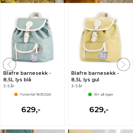
Blafre barnesekk -
Blafre barnesekk -
8,5L lys blå
8,5L lys gul
3-5 år
3-5 år
mulige
Forventet
18.09.2026
50+
på lager
629,-
629,-