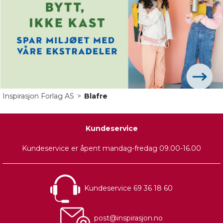
750 ml
Karakter:
5.0 av 5
50+
på lager
50+
på lager
219,-
59,-
Inspirasjon Forlag AS
>
Blafre
Kundeservice
Kundeservice er åpent mandag-fredag 09.00-16.00
Kundeservice 69 36 18 60
post@inspirasjon.no