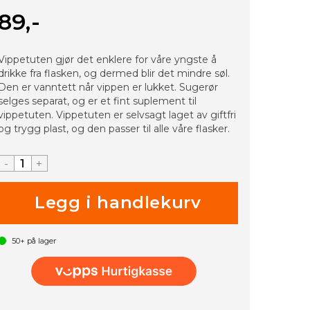
89,-
Vippetuten gjør det enklere for våre yngste å
drikke fra flasken, og dermed blir det mindre søl.
Den er vanntett når vippen er lukket. Sugerør
selges separat, og er et fint suplement til
vippetuten. Vippetuten er selvsagt laget av giftfri
og trygg plast, og den passer til alle våre flasker.
-
+
50+
på lager