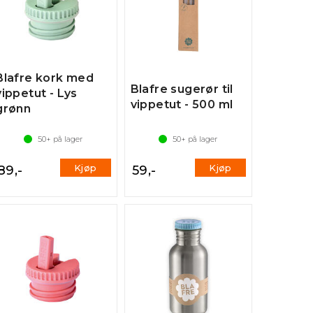
Blafre kork med
Blafre sugerør til
vippetut - Lys
vippetut - 500 ml
grønn
50+
på lager
50+
på lager
Kjøp
Kjøp
89,-
59,-