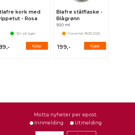
Blafre kork med
Blafre stålflaske -
vippetut - Rosa
Blågrønn
500 ml
50+
på lager
Forventet
18.09.2026
Kjøp
Kjøp
89,-
199,-
Motta nyheter per epost.
Innmelding
Utmelding