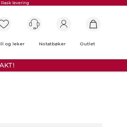
Rask levering
Logg inn
ill og leker
Notatbøker
Outlet
AKT!