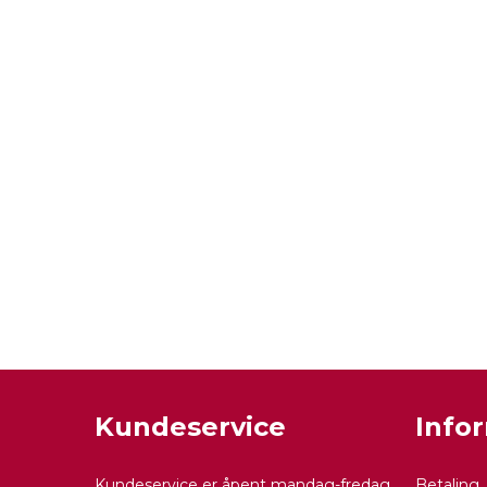
Kundeservice
Info
Kundeservice er åpent mandag-fredag
Betaling