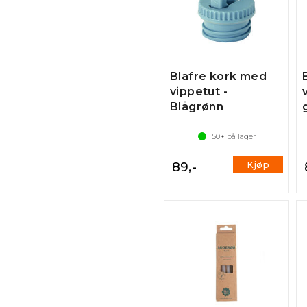
Blafre kork med
vippetut -
Blågrønn
50+
på lager
Kjøp
89,-