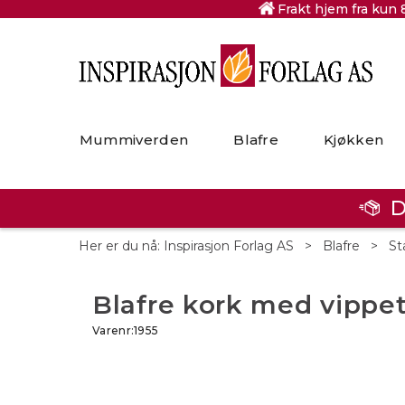
Frakt hjem fra kun 
Mummiverden
Blafre
Kjøkken
D
Her er du nå:
Inspirasjon Forlag AS
>
Blafre
>
St
Blafre kork med vippet
Varenr:
1955