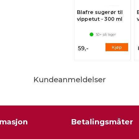
Blafre sugerør til
vippetut - 300 ml
50+
på lager
Kjøp
59,-
Kundeanmeldelser
rmasjon
Betalingsmåter