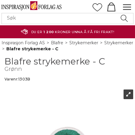
DU ER
1 200
KRONER UNNA Å FÅ FRI FRAKT!
Inspirasjon Forlag AS
>
Blafre
>
Strykemerker
>
Strykemerker
>
Blafre strykemerke - C
Blafre strykemerke - C
Grønn
Varenr:
1303B