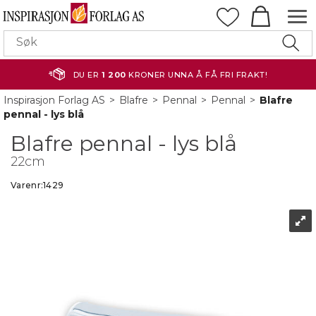
DU ER
1 200
KRONER UNNA Å FÅ FRI FRAKT!
Inspirasjon Forlag AS
>
Blafre
>
Pennal
>
Pennal
>
Blafre
pennal - lys blå
Blafre pennal - lys blå
22cm
Varenr:
1429