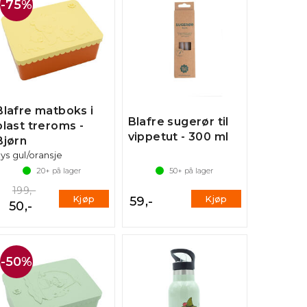
75%
Blafre matboks i
Blafre sugerør til
plast treroms -
vippetut - 300 ml
Bjørn
ys gul/oransje
20+
på lager
50+
på lager
199,-
Kjøp
Kjøp
59,-
50,-
50%