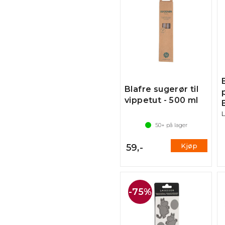
Blafre sugerør til
vippetut - 500 ml
L
50+
på lager
Kjøp
59,-
75%