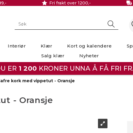
89,-
Fri frakt over 1200,-
Interiør
Klær
Kort og kalendere
Sp
Salg klær
Nyheter
U ER
1 200
KRONER UNNA Å FÅ FRI FR
lafre kork med vippetut - Oransje
ut - Oransje