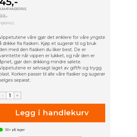
45,-
KAMPANJEPRIS
89,-
FØRPRIS
Vippetutene våre gjør det enklere for våre yngste
å drikke fra flasken. Kjøp et sugerør til og bruk
den med den flasken du liker best. De er
vanntette når vippen er lukket, og når den er
åpnet, gjør den drikking mindre sølete.
Vippetutene er selvsagt laget av giftfri og trygg
plast. Korken passer til alle våre flasker og sugerør
selges separat.
-
+
50+
på lager