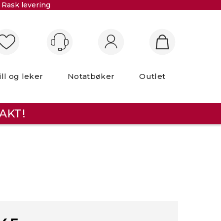
Rask levering
Logg inn
ill og leker
Notatbøker
Outlet
AKT!