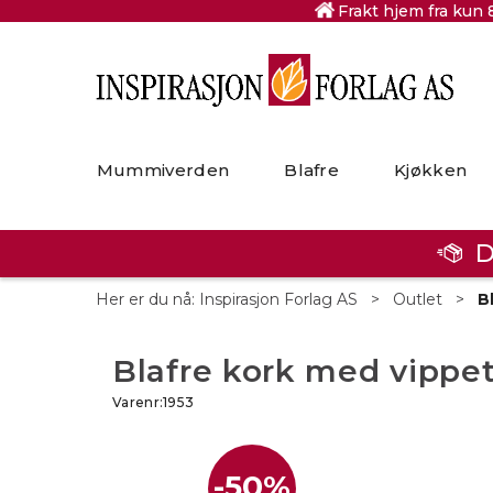
Frakt hjem fra kun 
Mummiverden
Blafre
Kjøkken
D
Her er du nå:
Inspirasjon Forlag AS
>
Outlet
>
B
Blafre kork med vippet
Varenr:
1953
50%