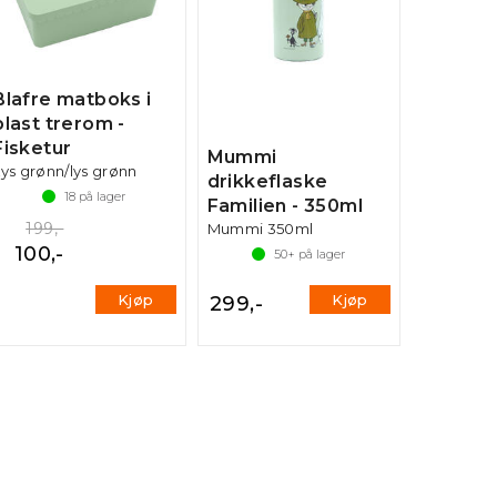
Blafre matboks i
plast trerom -
Fisketur
Mummi
Lys grønn/lys grønn
drikkeflaske
18
på lager
Familien - 350ml
199,-
Mummi 350ml
100,-
50+
på lager
Kjøp
Kjøp
299,-