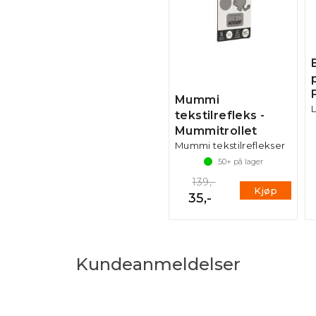
Mummi
tekstilrefleks -
Mummitrollet
Mummi tekstilreflekser
50+
på lager
139,-
Kjøp
35,-
Kundeanmeldelser