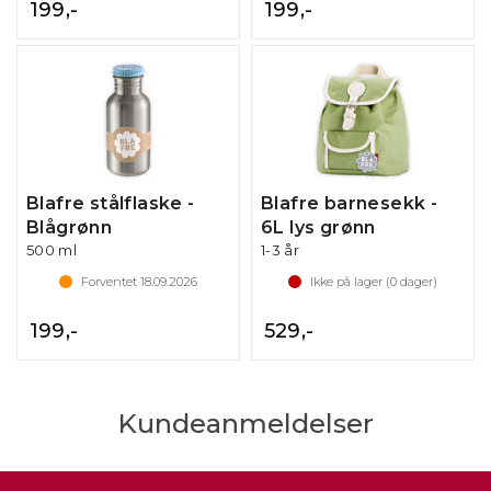
199,-
199,-
Blafre stålflaske -
Blafre barnesekk -
Blågrønn
6L lys grønn
500 ml
1-3 år
Forventet
18.09.2026
Ikke på lager (
0
dager)
199,-
529,-
Kundeanmeldelser