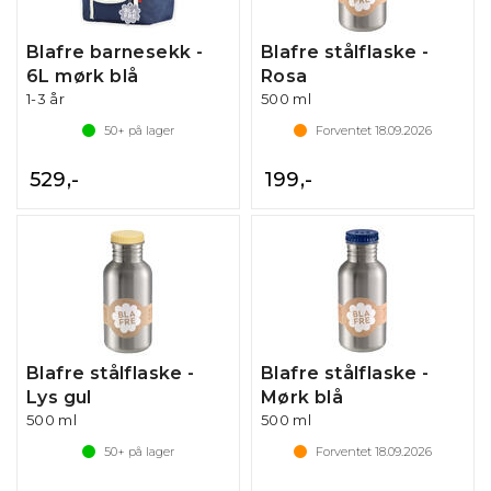
Blafre barnesekk -
Blafre stålflaske -
6L mørk blå
Rosa
1-3 år
500 ml
50+
på lager
Forventet
18.09.2026
529,-
199,-
Blafre stålflaske -
Blafre stålflaske -
Lys gul
Mørk blå
500 ml
500 ml
50+
på lager
Forventet
18.09.2026