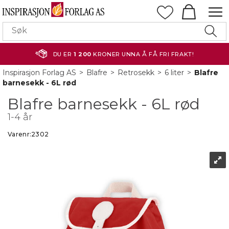
DU ER
1 200
KRONER UNNA Å FÅ FRI FRAKT!
Inspirasjon Forlag AS
>
Blafre
>
Retrosekk
>
6 liter
>
Blafre
barnesekk - 6L rød
Blafre barnesekk - 6L rød
1-4 år
Varenr:
2302