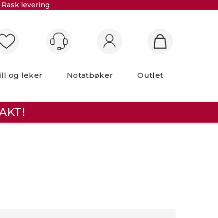
Rask levering
Logg inn
ill og leker
Notatbøker
Outlet
AKT!