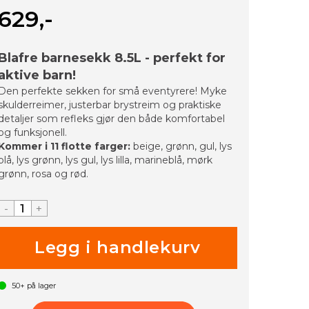
629,-
Blafre barnesekk 8.5L - perfekt for
aktive barn!
Den perfekte sekken for små eventyrere! Myke
skulderreimer, justerbar brystreim og praktiske
detaljer som refleks gjør den både komfortabel
og funksjonell.
Kommer i 11 flotte farger:
beige, grønn, gul, lys
blå, lys grønn, lys gul, lys lilla, marineblå, mørk
grønn, rosa og rød.
-
+
50+
på lager