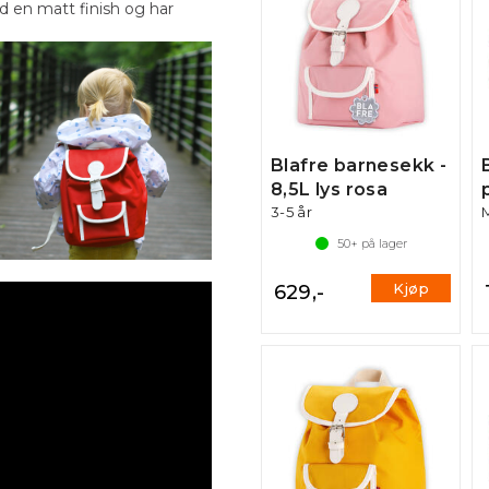
 en matt finish og har
Blafre barnesekk -
8,5L lys rosa
3-5 år
50+
på lager
Kjøp
629,-