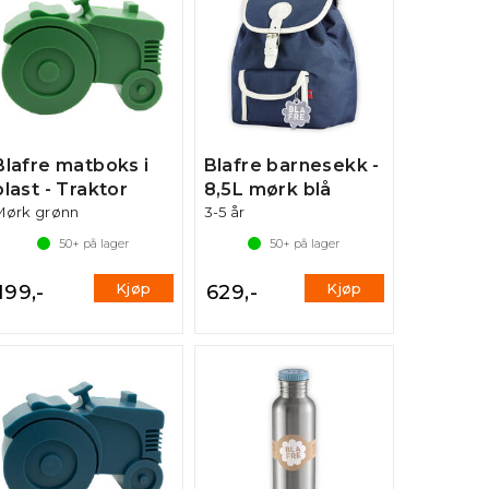
Blafre matboks i
Blafre barnesekk -
plast - Traktor
8,5L mørk blå
Mørk grønn
3-5 år
50+
på lager
50+
på lager
Kjøp
Kjøp
199,-
629,-