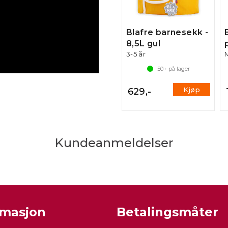
Blafre barnesekk -
8,5L gul
3-5 år
50+
på lager
Kjøp
629,-
Kundeanmeldelser
rmasjon
Betalingsmåter