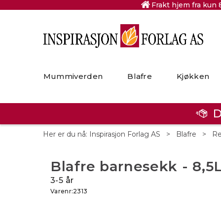
Frakt hjem fra kun 
Mummiverden
Blafre
Kjøkken
D
Her er du nå:
Inspirasjon Forlag AS
>
Blafre
>
Re
Blafre barnesekk - 8,5
3-5 år
Varenr:
2313