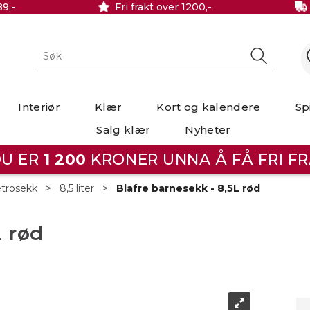
89,-
Fri frakt over 1200,-
Interiør
Klær
Kort og kalendere
Sp
Salg klær
Nyheter
U ER
1 200
KRONER UNNA Å FÅ FRI FR
trosekk
>
8,5 liter
>
Blafre barnesekk - 8,5L rød
L rød