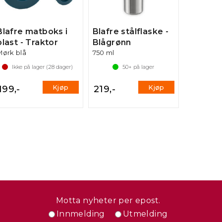
Blafre matboks i
Blafre stålflaske -
plast - Traktor
Blågrønn
Mørk blå
750 ml
Ikke på lager (
28
dager)
50+
på lager
Kjøp
Kjøp
199,-
219,-
Motta nyheter per epost.
Innmelding
Utmelding