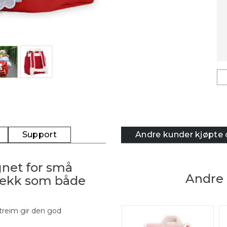
Support
Andre kunder kjøpte
net for små
Andre 
sekk som både
treim gir den god