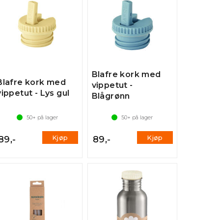
Blafre kork med
Blafre kork med
vippetut -
vippetut - Lys gul
Blågrønn
50+
på lager
50+
på lager
Kjøp
Kjøp
89,-
89,-