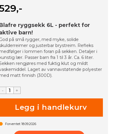
529,-
Blafre ryggsekk 6L - perfekt for
aktive barn!
God på små rygger, med myke, solide
skulderreimer og justerbar brystreim. Refleks
medfølger i lommen foran på sekken. Detaljer i
kunstig lær. Passer barn fra 1 til 3 år. Ca. 6 liter.
Sekken rengjøres med fuktig klut og mildt
vaskemiddel. Laget av vannavstøtende polyester
med matt finnish (300D).
-
+
Forventet
18.09.2026