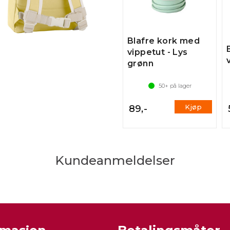
Blafre kork med
vippetut - Lys
grønn
50+
på lager
Kjøp
89,-
Kundeanmeldelser