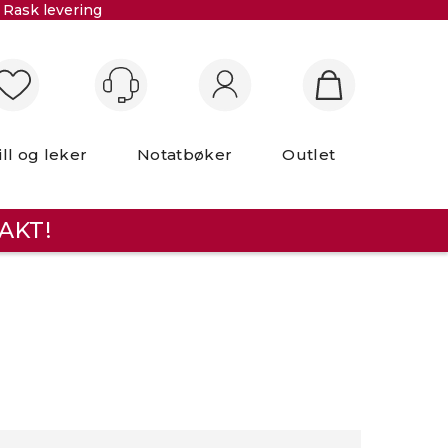
Rask levering
Logg inn
ill og leker
Notatbøker
Outlet
AKT!