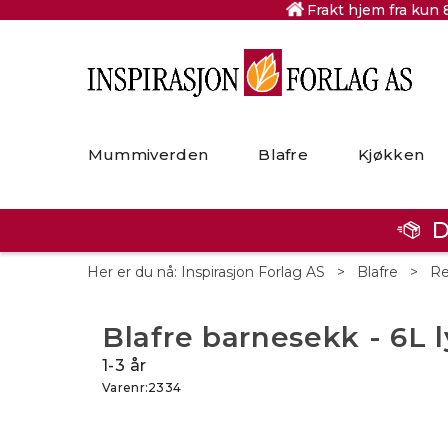
Frakt hjem fra kun 
Mummiverden
Blafre
Kjøkken
D
Her er du nå:
Inspirasjon Forlag AS
>
Blafre
>
Re
Blafre barnesekk - 6L l
1-3 år
Varenr:
2334