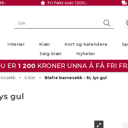
89,-
Fri frakt over 1200,-
Interiør
Klær
Kort og kalendere
Sp
Salg klær
Nyheter
U ER
1 200
KRONER UNNA Å FÅ FRI FR
trosekk
>
6 liter
>
Blafre barnesekk - 6L lys gul
ys gul