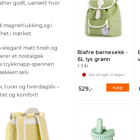
itter godt, uansett hvor
d magnetlukking,og i
ghet i mørket.
elegant matt finish og
Blafre barnesekk -
erer et nostalgisk
6L lys grønn
te trykknapp-spennen
1-3 år
sekken selv.
Ikke på lager (
0
dager)
ek, turer og hverdagsliv –
Kjøp
529,-
itet og komfort!