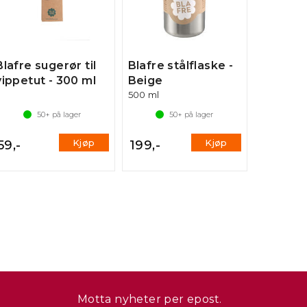
Blafre sugerør til
Blafre stålflaske -
vippetut - 300 ml
Beige
500 ml
50+
på lager
50+
på lager
Kjøp
Kjøp
59,-
199,-
Motta nyheter per epost.