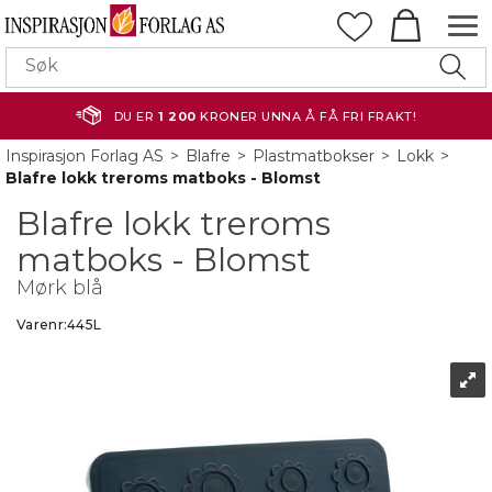
DU ER
1 200
KRONER UNNA Å FÅ FRI FRAKT!
Inspirasjon Forlag AS
>
Blafre
>
Plastmatbokser
>
Lokk
>
Blafre lokk treroms matboks - Blomst
Blafre lokk treroms
matboks - Blomst
Mørk blå
Varenr:
445L