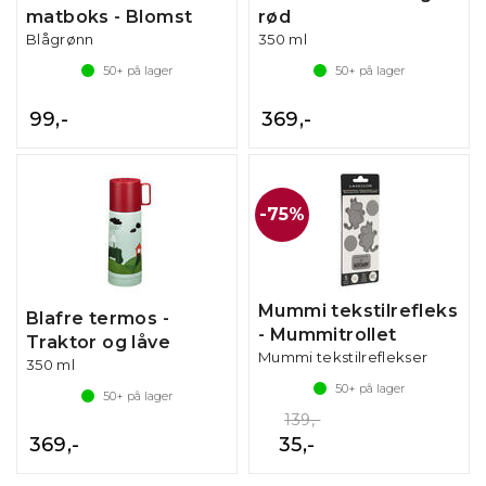
matboks - Blomst
rød
Blågrønn
350 ml
50+
på lager
50+
på lager
99,-
369,-
75%
Mummi tekstilrefleks
Blafre termos -
- Mummitrollet
Traktor og låve
Mummi tekstilreflekser
350 ml
50+
på lager
50+
på lager
139,-
369,-
35,-