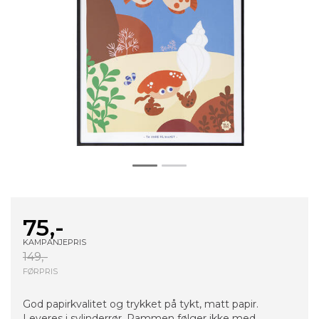
75,-
KAMPANJEPRIS
149,-
FØRPRIS
God papirkvalitet og trykket på tykt, matt papir.
Leveres i sylinderrør. Rammen følger ikke med.