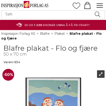
DU ER
1 200
KRONER UNNA Å FÅ FRI FRAKT!
Inspirasjon Forlag AS
>
Blafre
>
Plakat
>
Blafre plakat - Flo
og fjære
Blafre plakat - Flo og fjære
50 x 70 cm
Varenr:
634
50%