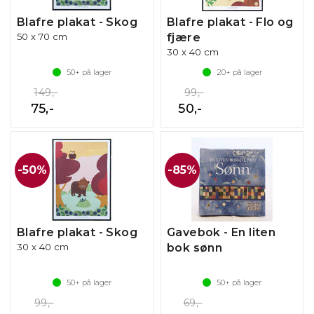
Blafre plakat - Skog
Blafre plakat - Flo og
50 x 70 cm
fjære
30 x 40 cm
50+
på lager
20+
på lager
149,-
99,-
75,-
50,-
50%
85%
Blafre plakat - Skog
Gavebok - En liten
30 x 40 cm
bok sønn
50+
på lager
50+
på lager
99,-
69,-