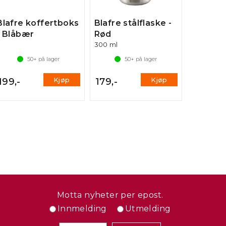
Blafre koffertboks
Blafre stålflaske -
- Blåbær
Rød
300 ml
50+
på lager
50+
på lager
Kjøp
Kjøp
199,-
179,-
Motta nyheter per epost.
Innmelding
Utmelding