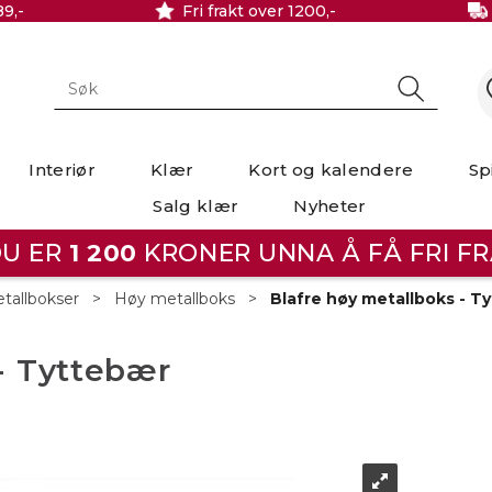
89,-
Fri frakt over 1200,-
Interiør
Klær
Kort og kalendere
Sp
Salg klær
Nyheter
U ER
1 200
KRONER UNNA Å FÅ FRI FR
tallbokser
>
Høy metallboks
>
Blafre høy metallboks - T
- Tyttebær