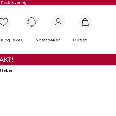
Rask levering
Logg inn
ill og leker
Notatbøker
Outlet
AKT!
yttebær