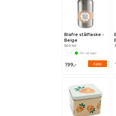
Blafre stålflaske -
Beige
500 ml
50+
på lager
Kjøp
199,-