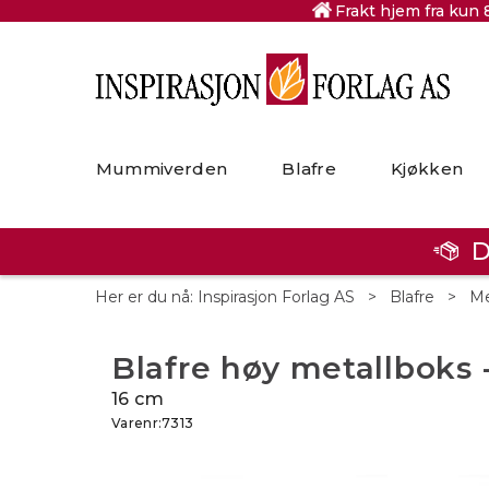
Frakt hjem fra kun 
Mummiverden
Blafre
Kjøkken
D
Her er du nå:
Inspirasjon Forlag AS
>
Blafre
>
Me
Blafre høy metallboks 
16 cm
Varenr:
7313