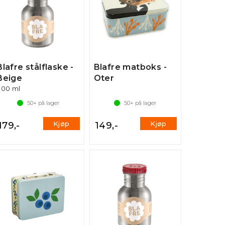
Blafre stålflaske -
Blafre matboks -
Beige
Oter
300 ml
50+
på lager
50+
på lager
Kjøp
Kjøp
179,-
149,-