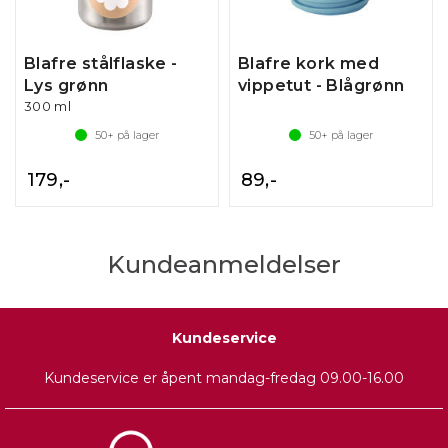
Blafre stålflaske -
Blafre kork med
Lys grønn
vippetut - Blågrønn
300 ml
50+
på lager
50+
på lager
179,-
89,-
Kundeanmeldelser
Kundeservice
Kundeservice er åpent mandag-fredag 09.00-16.00