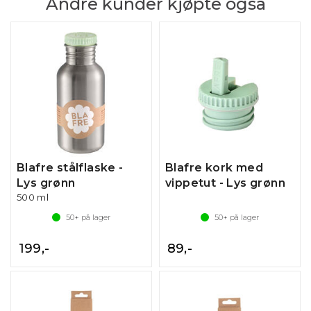
Andre kunder kjøpte også
Blafre stålflaske -
Blafre kork med
Lys grønn
vippetut - Lys grønn
500 ml
50+
på lager
50+
på lager
199,-
89,-