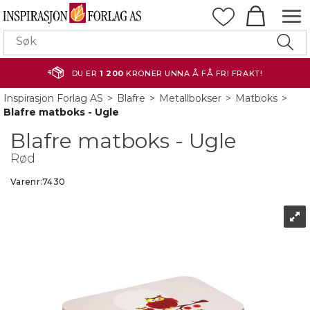
DU ER
1 200
KRONER UNNA Å FÅ FRI FRAKT!
Inspirasjon Forlag AS
>
Blafre
>
Metallbokser
>
Matboks
>
Blafre matboks - Ugle
Blafre matboks - Ugle
Rød
Varenr:
7430