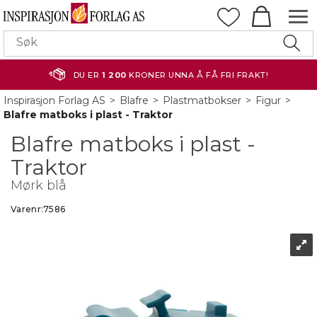
DU ER
1 200
KRONER UNNA Å FÅ FRI FRAKT!
Inspirasjon Forlag AS
>
Blafre
>
Plastmatbokser
>
Figur
>
Blafre matboks i plast - Traktor
Blafre matboks i plast -
Traktor
Mørk blå
Varenr:
7586