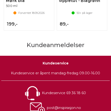
Mørk blå
vippetut - Blågrønn
500 ml
Forventet
18.09.2026
50+
på lager
199,-
89,-
Kundeanmeldelser
Kundeservice
Kundeservice er åpent mandag-fredag 09.00-16.00
Kundeservice 69 36 18 60
post@inspirasjon.no