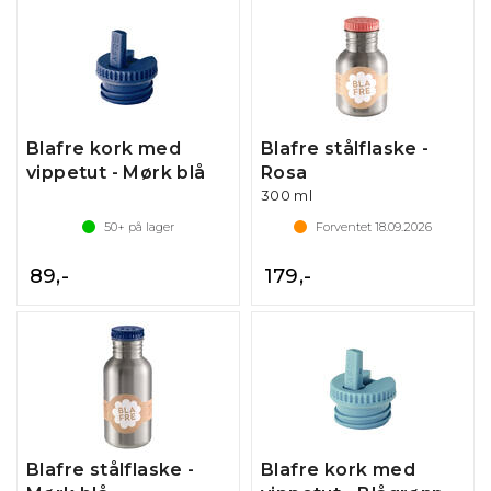
Blafre kork med
Blafre stålflaske -
vippetut - Mørk blå
Rosa
300 ml
50+
på lager
Forventet
18.09.2026
89,-
179,-
Blafre stålflaske -
Blafre kork med