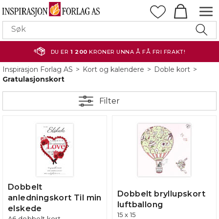
DU ER
1 200
KRONER UNNA Å FÅ FRI FRAKT!
Inspirasjon Forlag AS
>
Kort og kalendere
>
Doble kort
>
Gratulasjonskort
Filter
Dobbelt
Dobbelt bryllupskort
anledningskort Til min
luftballong
elskede
15 x 15
A6 dobbelt kort