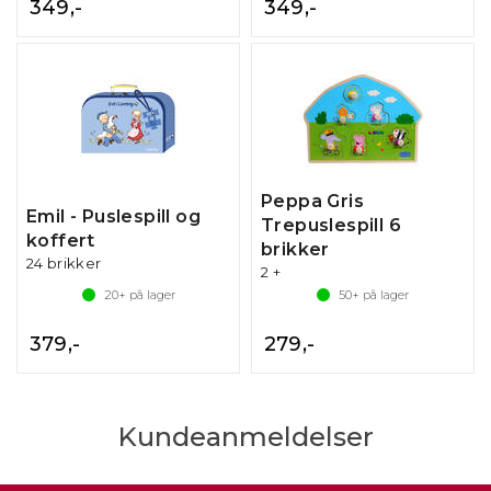
349,-
349,-
Peppa Gris
Emil - Puslespill og
Trepuslespill 6
koffert
brikker
24 brikker
2 +
20+
på lager
50+
på lager
379,-
279,-
Kundeanmeldelser