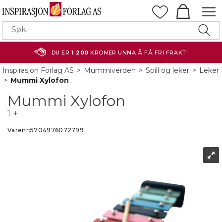
DU ER
1 200
KRONER UNNA Å FÅ FRI FRAKT!
Inspirasjon Forlag AS
>
Mummiverden
>
Spill og leker
>
Leker
>
Mummi Xylofon
Mummi Xylofon
1 +
Varenr:
5704976072799