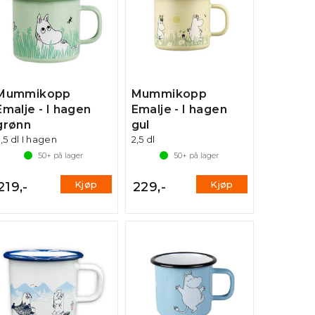
Mummikopp
Mummikopp
Emalje - I hagen
Emalje - I hagen
grønn
gul
,5 dl I hagen
2,5 dl
50+
på lager
50+
på lager
Kjøp
Kjøp
219,-
229,-