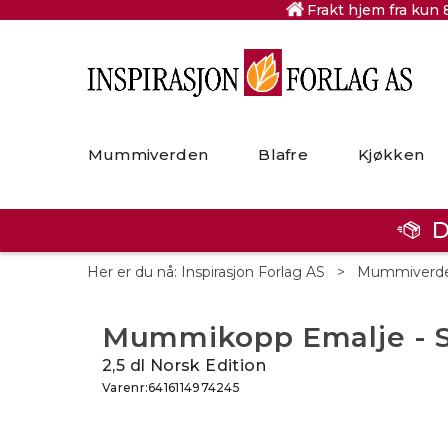
Frakt hjem fra kun 
Mummiverden
Blafre
Kjøkken
D
Her er du nå:
Inspirasjon Forlag AS
>
Mummiverd
Mummikopp Emalje - 
2,5 dl Norsk Edition
Varenr:
6416114974245