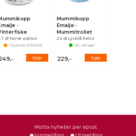
Mummikopp
Mummikopp
Emalje -
Emalje -
Vinterfiske
Mummitrollet
,7 dl Norsk edition
2,5 dl Lys blå Retro
Forventet
21.09.2026
20+
på lager
Kjøp
Kjøp
249,-
229,-
Motta nyheter per epost.
Innmelding
Utmelding