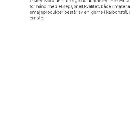
takket være den utrolige holdbarheten. Alle Muur
for hånd med eksepsjonell kvalitet, både i materi
emaljeprodukter består av en kjerne i karbonstål
emalje.