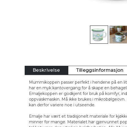
Beskrivelse
Tilleggsinformasjon
Mummikoppen passer perfekt i hendene på en li
har en myk kantovergang for å skape en behagelig 
Emaljekoppen er godkjent for bruk på komfyr, ind
oppvaskmaskin. Må ikke brukes i mikrobølgeovn.
kan derfor variere noe i utseende.
Emalje har vært et tradisjonelt materiale for kjøk
minner for mange. Materialet har gjenvunnet popu