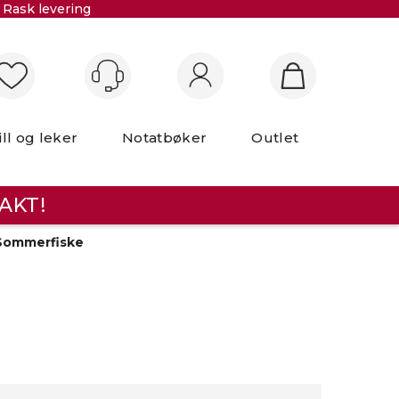
Rask levering
Logg inn
ill og leker
Notatbøker
Outlet
AKT!
Sommerfiske