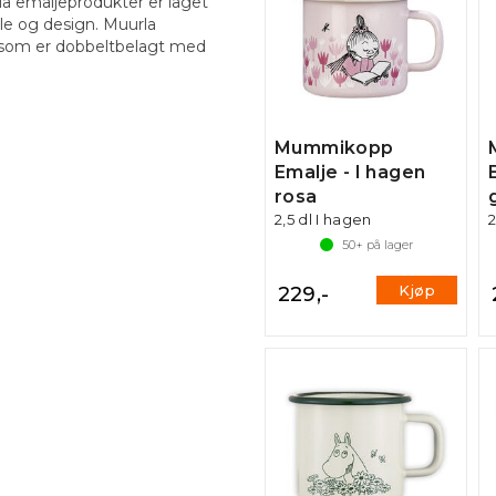
la emaljeprodukter er laget
ale og design. Muurla
, som er dobbeltbelagt med
Mummikopp
Emalje - I hagen
rosa
2,5 dl I hagen
2
50+
på lager
Kjøp
229,-