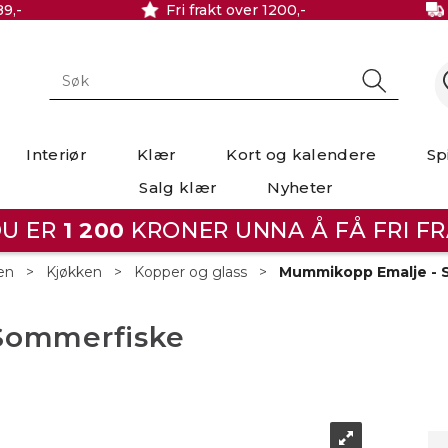
89,-
Fri frakt over 1200,-
Interiør
Klær
Kort og kalendere
Sp
Salg klær
Nyheter
U ER
1 200
KRONER UNNA Å FÅ FRI FR
en
>
Kjøkken
>
Kopper og glass
>
Mummikopp Emalje - 
Sommerfiske