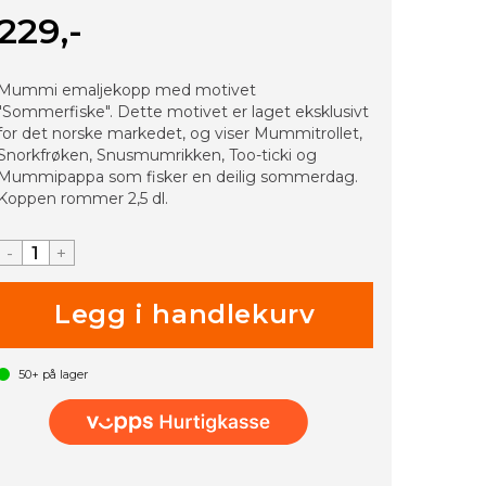
229,-
Mummi emaljekopp med motivet
"Sommerfiske". Dette motivet er laget eksklusivt
for det norske markedet, og viser Mummitrollet,
Snorkfrøken, Snusmumrikken, Too-ticki og
Mummipappa som fisker en deilig sommerdag.
Koppen rommer 2,5 dl.
-
+
50+
på lager