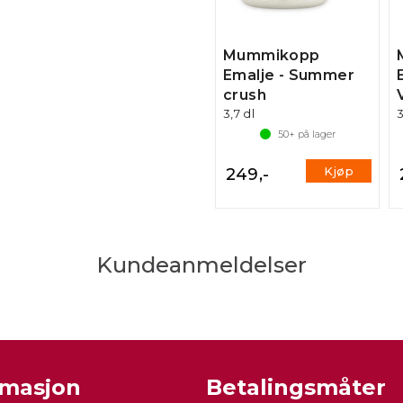
Mummikopp
Emalje - Summer
crush
3,7 dl
3
50+
på lager
Kjøp
249,-
Kundeanmeldelser
rmasjon
Betalingsmåter