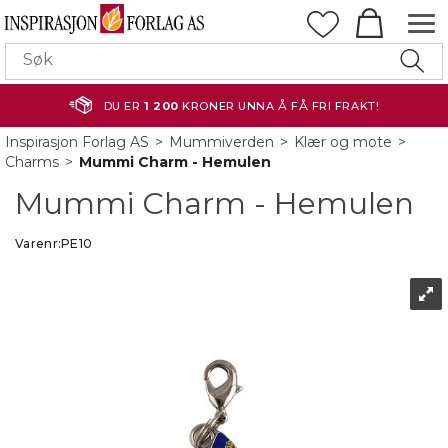
DU ER
1 200
KRONER UNNA Å FÅ FRI FRAKT!
Inspirasjon Forlag AS
>
Mummiverden
>
Klær og mote
>
Charms
>
Mummi Charm - Hemulen
Mummi Charm - Hemulen
Varenr:
PE10