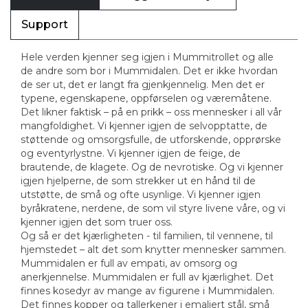
Support
Hele verden kjenner seg igjen i Mummitrollet og alle
de andre som bor i Mummidalen. Det er ikke hvordan
de ser ut, det er langt fra gjenkjennelig. Men det er
typene, egenskapene, oppførselen og væremåtene.
Det likner faktisk – på en prikk – oss mennesker i all vår
mangfoldighet. Vi kjenner igjen de selvopptatte, de
støttende og omsorgsfulle, de utforskende, opprørske
og eventyrlystne. Vi kjenner igjen de feige, de
brautende, de klagete. Og de nevrotiske. Og vi kjenner
igjen hjelperne, de som strekker ut en hånd til de
utstøtte, de små og ofte usynlige. Vi kjenner igjen
byråkratene, nerdene, de som vil styre livene våre, og vi
kjenner igjen det som truer oss.
Og så er det kjærligheten - til familien, til vennene, til
hjemstedet – alt det som knytter mennesker sammen.
Mummidalen er full av empati, av omsorg og
anerkjennelse. Mummidalen er full av kjærlighet. Det
finnes kosedyr av mange av figurene i Mummidalen.
Det finnes kopper og tallerkener i emaljert stål, små