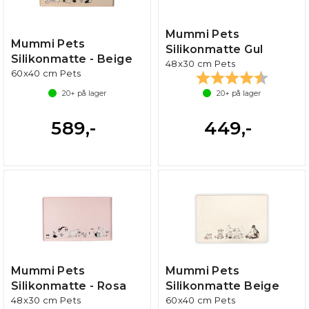
Mummi Pets
Mummi Pets
Silikonmatte Gul
Silikonmatte - Beige
48x30 cm Pets
60x40 cm Pets
Karakter:
4.9 av 5
20+
på lager
20+
på lager
589,-
449,-
Mummi Pets
Mummi Pets
Silikonmatte - Rosa
Silikonmatte Beige
48x30 cm Pets
60x40 cm Pets