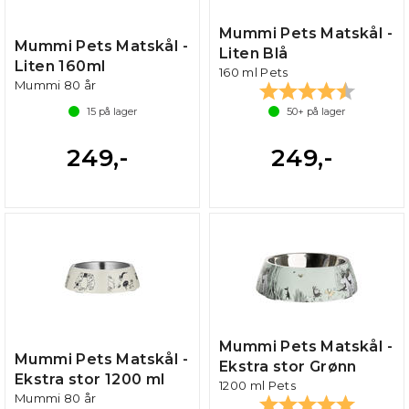
Mummi Pets Matskål -
Mummi Pets Matskål -
Liten Blå
Liten 160ml
160 ml Pets
Mummi 80 år
Karakter:
4.6 av 5
15
på lager
50+
på lager
249,-
249,-
Mummi Pets Matskål -
Mummi Pets Matskål -
Ekstra stor Grønn
Ekstra stor 1200 ml
1200 ml Pets
Mummi 80 år
Karakter:
5.0 av 5