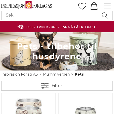
DU ER
1 200
KRONER UNNA Å FÅ FRI FRAKT!
Pets - tilbehør til
husdyrene
Inspirasjon Forlag AS
>
Mummiverden
>
Pets
Filter