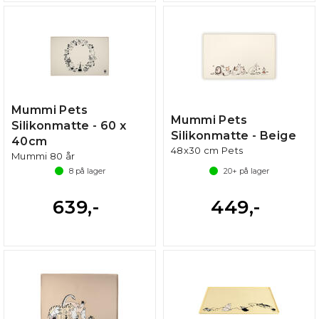
Mummi Pets
Mummi Pets
Silikonmatte - 60 x
Silikonmatte - Beige
40cm
48x30 cm Pets
Mummi 80 år
8
på lager
20+
på lager
639,-
449,-