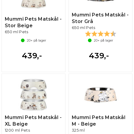
Mummi Pets Matskål -
Mummi Pets Matskål -
Stor Grå
Stor Beige
650 ml Pets
650 ml Pets
Karakter:
4.4 av 5
20+
på lager
20+
på lager
439,-
439,-
Mummi Pets Matskål -
Mummi Pets Matskål
XL Beige
M - Beige
1200 ml Pets
325 ml