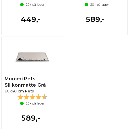
20+
på lager
20+
på lager
449,-
589,-
Mummi Pets
Silikonmatte Grå
60x40 cm Pets
Karakter:
4.3 av 5 mulige
20+
på lager
589,-