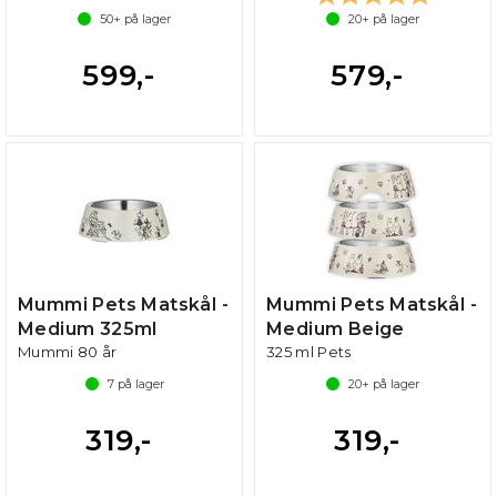
50+
på lager
20+
på lager
599,-
579,-
Mummi Pets Matskål -
Mummi Pets Matskål -
Medium 325ml
Medium Beige
Mummi 80 år
325 ml Pets
7
på lager
20+
på lager
319,-
319,-