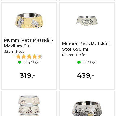
Mummi Pets Matskål -
Mummi Pets Matskål -
Medium Gul
Stor 650 ml
325 ml Pets
Mummi 80 år
Karakter:
4.5 av 5 mulige
50+
på lager
19
på lager
319,-
439,-