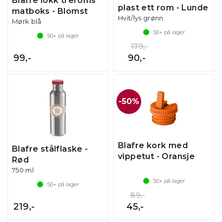
Blafre lokk treroms
plast ett rom - Lunde
matboks - Blomst
Hvit/lys grønn
Mørk blå
50+
på lager
50+
på lager
179,-
99,-
90,-
50%
Blafre kork med
Blafre stålflaske -
vippetut - Oransje
Rød
750 ml
50+
på lager
50+
på lager
89,-
219,-
45,-