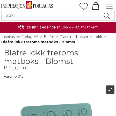
DU ER
1 200
KRONER UNNA Å FÅ FRI FRAKT!
Inspirasjon Forlag AS
>
Blafre
>
Plastmatbokser
>
Lokk
>
Blafre lokk treroms matboks - Blomst
Blafre lokk treroms
matboks - Blomst
Blågrønn
Varenr:
401L