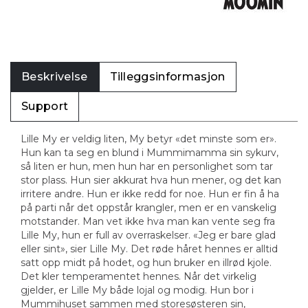
Beskrivelse
Tilleggsinformasjon
Support
Lille My er veldig liten, My betyr «det minste som er».
Hun kan ta seg en blund i Mummimamma sin sykurv,
så liten er hun, men hun har en personlighet som tar
stor plass. Hun sier akkurat hva hun mener, og det kan
irritere andre. Hun er ikke redd for noe. Hun er fin å ha
på parti når det oppstår krangler, men er en vanskelig
motstander. Man vet ikke hva man kan vente seg fra
Lille My, hun er full av overraskelser. «Jeg er bare glad
eller sint», sier Lille My. Det røde håret hennes er alltid
satt opp midt på hodet, og hun bruker en illrød kjole.
Det kler temperamentet hennes. Når det virkelig
gjelder, er Lille My både lojal og modig. Hun bor i
Mummihuset sammen med storesøsteren sin,