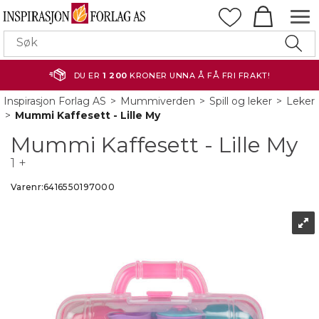
DU ER
1 200
KRONER UNNA Å FÅ FRI FRAKT!
Inspirasjon Forlag AS
>
Mummiverden
>
Spill og leker
>
Leker
>
Mummi Kaffesett - Lille My
Mummi Kaffesett - Lille My
1 +
Varenr:
6416550197000