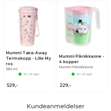
Mummi Take-Away
Mummi Piknikkanne -
Termokopp - Lille My
4 kopper
ros
Mummi Piknikkanne
580 ml
50+
på lager
50+
på lager
529,-
229,-
Kundeanmeldelser